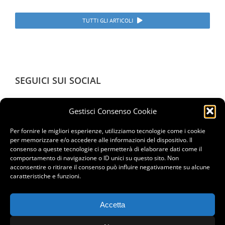
TUTTI GLI ARTICOLI
SEGUICI SUI SOCIAL
Gestisci Consenso Cookie
Per fornire le migliori esperienze, utilizziamo tecnologie come i cookie
per memorizzare e/o accedere alle informazioni del dispositivo. Il
consenso a queste tecnologie ci permetterà di elaborare dati come il
RICHIEDI INFORMAZIONI
comportamento di navigazione o ID unici su questo sito. Non
acconsentire o ritirare il consenso può influire negativamente su alcune
caratteristiche e funzioni.
Accetta
SRM Form S.r.l. - Via Gorizia, 51 - 20099 Sesto San Giovanni (MI) - P.