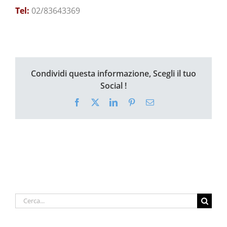
Tel:
02/83643369
Condividi questa informazione, Scegli il tuo
Social !
Facebook
X
LinkedIn
Pinterest
Email
Cerca
per: