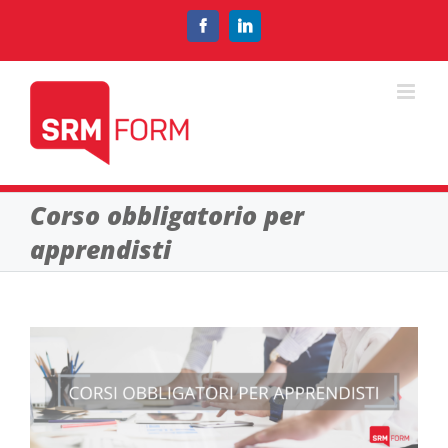
Salta
al
Facebook
LinkedIn
contenuto
Corso obbligatorio per
apprendisti