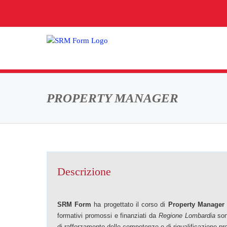
Salta
al
contenuto
PROPERTY MANAGER
Descrizione
SRM Form
ha progettato il corso di
Property Manager
formativi promossi e finanziati da
Regione Lombardia
sono
di rafforzamento delle competenze e di riqualificazione pro