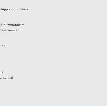
sviluppo immobiliare
monio immobiliare
 degli immobili
uoli
are
i servizi