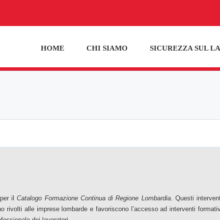
HOME
CHI SIAMO
SICUREZZA SUL L
per il
Catalogo Formazione Continua di Regione Lombardia
. Questi intervent
 rivolti alle imprese lombarde e favoriscono l’accesso ad interventi formativ
fessionale dei lavoratori.