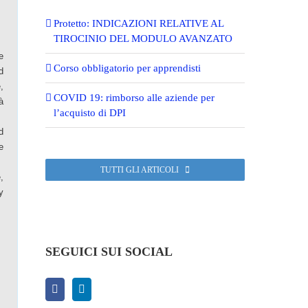
Protetto: INDICAZIONI RELATIVE AL
TIROCINIO DEL MODULO AVANZATO
e
Corso obbligatorio per apprendisti
d
,
COVID 19: rimborso alle aziende per
à
l’acquisto di DPI
d
e
TUTTI GLI ARTICOLI
,
y
SEGUICI SUI SOCIAL