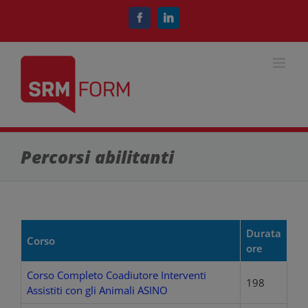
Salta
al
Facebook
LinkedIn
contenuto
Percorsi abilitanti
Durata
Corso
ore
Corso Completo Coadiutore Interventi
198
Assistiti con gli Animali ASINO