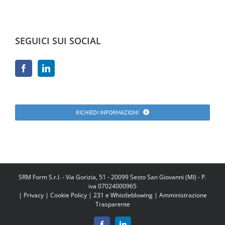
SEGUICI SUI SOCIAL
RICHIEDI INFORMAZIONI
SRM Form S.r.l. - Via Gorizia, 51 - 20099 Sesto San Giovanni (MI) - P.
iva 07024000965
|
Privacy
|
Cookie Policy
|
231 e Whistleblowing
|
Amministrazione
Trasparente