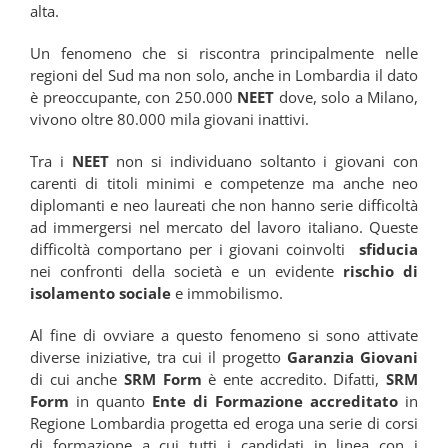
alta.
Un fenomeno che si riscontra principalmente nelle
regioni del Sud ma non solo, anche in Lombardia il dato
è preoccupante, con 250.000
NEET
dove, solo a Milano,
vivono oltre 80.000 mila giovani inattivi.
Tra i
NEET
non si individuano soltanto i giovani con
carenti di titoli minimi e competenze ma anche neo
diplomanti e neo laureati che non hanno serie difficoltà
ad immergersi nel mercato del lavoro italiano. Queste
difficoltà comportano per i giovani coinvolti
sfiducia
nei confronti della società e un evidente
rischio di
isolamento sociale
e immobilismo.
Al fine di ovviare a questo fenomeno si sono attivate
diverse iniziative, tra cui il progetto
Garanzia Giovani
di cui anche
SRM Form
è ente accredito. Difatti,
SRM
Form
in quanto
Ente di Formazione accreditato
in
Regione Lombardia progetta ed eroga una serie di corsi
di formazione a cui tutti i candidati in linea con i