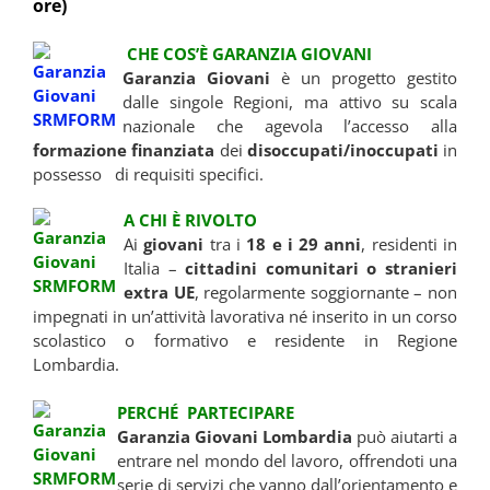
ore)
C
HE COS’È GARANZIA GIOVANI
Garanzia Giovani
è un progetto gestito
dalle singole Regioni, ma attivo su scala
nazionale che agevola l’accesso alla
formazione finanziata
dei
disoccupati/inoccupati
in
possesso di requisiti specifici.
A
CHI È RIVOLTO
Ai
giovani
tra i
18 e i 29 anni
, residenti in
Italia –
cittadini comunitari o stranieri
extra UE
, regolarmente soggiornante – non
impegnati in un’attività lavorativa né inserito in un corso
scolastico o formativo e residente in Regione
Lombardia.
PERCH
É PARTECIPARE
Garanzia Giovani Lombardia
può aiutarti a
entrare nel mondo del lavoro, offrendoti una
serie di servizi che vanno dall’orientamento e