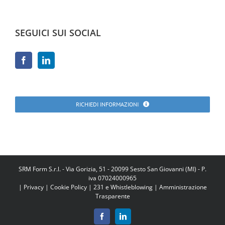
SEGUICI SUI SOCIAL
RICHIEDI INFORMAZIONI
SRM Form S.r.l. - Via Gorizia, 51 - 20099 Sesto San Giovanni (MI) - P.
iva 07024000965
|
Privacy
|
Cookie Policy
|
231 e Whistleblowing
|
Amministrazione
Trasparente
Facebook
LinkedIn