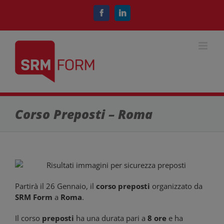
Salta
al
Facebook
LinkedIn
contenuto
Corso Preposti – Roma
Partirà il 26 Gennaio, il
corso preposti
organizzato da
SRM Form
a
Roma
.
Il corso
preposti
ha una durata pari a
8 ore
e ha