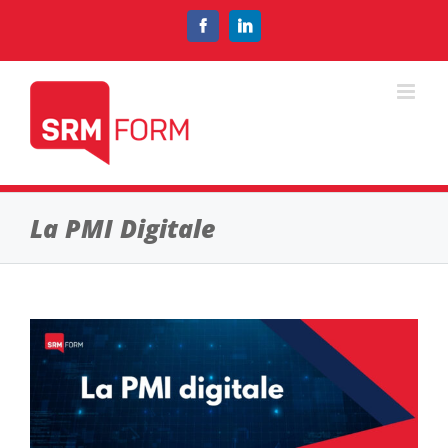
Salta
al
Facebook
LinkedIn
contenuto
La PMI Digitale