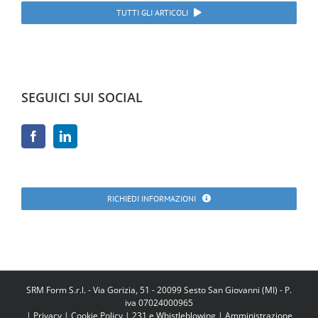
TUTTI GLI ARTICOLI
SEGUICI SUI SOCIAL
RICHIEDI INFORMAZIONI
SRM Form S.r.l. - Via Gorizia, 51 - 20099 Sesto San Giovanni (MI) - P.
iva 07024000965
|
Privacy
|
Cookie Policy
|
231 e Whistleblowing
|
Amministrazione