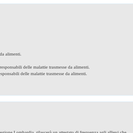
da alimenti.
esponsabili delle malattie trasmesse da alimenti.
esponsabili delle malattie trasmesse da alimenti.
gione Lombardia, rilascerà un attestato di frequenza agli allievi che