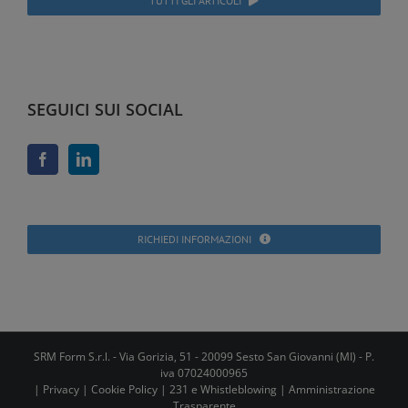
TUTTI GLI ARTICOLI
SEGUICI SUI SOCIAL
RICHIEDI INFORMAZIONI
SRM Form S.r.l. - Via Gorizia, 51 - 20099 Sesto San Giovanni (MI) - P.
iva 07024000965
|
Privacy
|
Cookie Policy
|
231 e Whistleblowing
|
Amministrazione
Trasparente