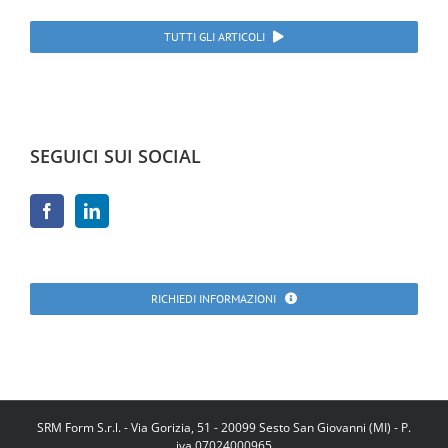
TUTTI GLI ARTICOLI
SEGUICI SUI SOCIAL
RICHIEDI INFORMAZIONI
SRM Form S.r.l. - Via Gorizia, 51 - 20099 Sesto San Giovanni (MI) - P.
iva 07024000965