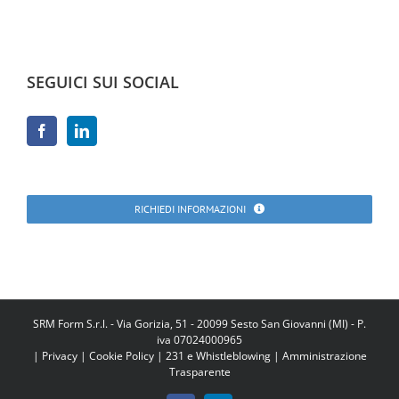
SEGUICI SUI SOCIAL
RICHIEDI INFORMAZIONI
SRM Form S.r.l. - Via Gorizia, 51 - 20099 Sesto San Giovanni (MI) - P.
iva 07024000965
|
Privacy
|
Cookie Policy
|
231 e Whistleblowing
|
Amministrazione
Trasparente