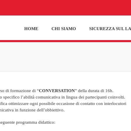
HOME
CHI SIAMO
SICUREZZA SUL L
so di formazione di “
CONVERSATION
” della durata di 16h.
 specifico l’abilità comunicativa in lingua dei partecipanti coinvolti.
fica ottimizzare ogni possibile occasione di contatto con interlocutori
icativa in funzione dell’obbiettivo.
il seguente programma didattico: