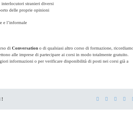
nterlocutori stranieri diversi
orto delle proprie opinioni
le e l’informale
orso di
Conversation
o di qualsiasi altro corso di formazione, ricordiam
ttono alle imprese di partecipare ai corsi in modo totalmente gratuito.
ori informazioni o per verificare disponibilità di posti nei corsi già a
Facebook
X
LinkedI
Pint
 !