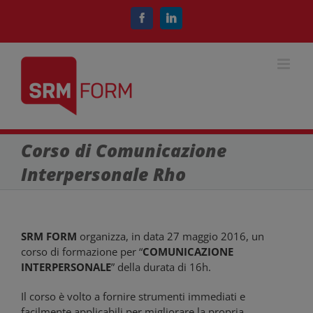
Salta
al
Facebook
LinkedIn
contenuto
Corso di Comunicazione
Interpersonale Rho
SRM FORM
organizza, in data 27 maggio 2016, un
corso di formazione per “
COMUNICAZIONE
INTERPERSONALE
” della durata di 16h.
Il corso è volto a fornire strumenti immediati e
facilmente applicabili per migliorare la propria