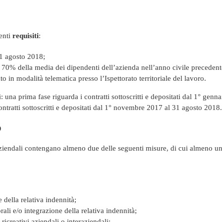
enti
requisiti
:
 31 agosto 2018;
 70% della media dei dipendenti dell’azienda nell’anno civile precedent
to in modalità telematica presso l’Ispettorato territoriale del lavoro.
i: una prima fase riguarda i contratti sottoscritti e depositati dal 1° genna
ntratti sottoscritti e depositati dal 1° novembre 2017 al 31 agosto 2018.
O
i aziendali contengano almeno due delle seguenti misure, di cui almeno u
 della relativa indennità;
ali e/o integrazione della relativa indennità;
-ricreativi aziendali o interaziendali;