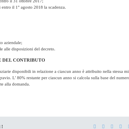
entro il 31 ottobre 2017;
i entro il 1° agosto 2018 la scadenza.
to aziendale;
e alle disposizioni del decreto.
E DEL CONTRIBUTO
nziarie disponibili in relazione a ciascun anno è attribuito nella stessa m
ravio. L’ 80% restante per ciascun anno si calcola sulla base del numer
nte alla domanda.
Facebook
X
LinkedI
Pint
 !