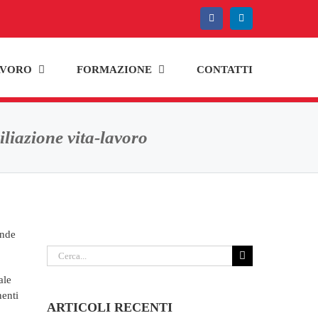
Facebook
LinkedIn
AVORO
FORMAZIONE
CONTATTI
iliazione vita-lavoro
ende
Cerca
per:
ale
nenti
ARTICOLI RECENTI