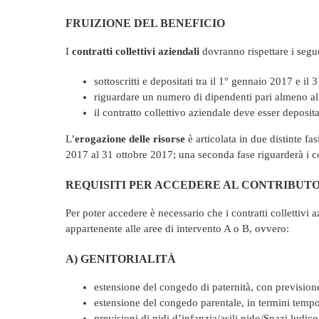
FRUIZIONE DEL BENEFICIO
I
contratti collettivi aziendali
dovranno rispettare i segu
sottoscritti e depositati tra il 1° gennaio 2017 e il
riguardare un numero di dipendenti pari almeno al
il contratto collettivo aziendale deve esser deposita
L’
erogazione delle risorse
è articolata in due distinte fas
2017 al 31 ottobre 2017; una seconda fase riguarderà i co
REQUISITI PER ACCEDERE AL CONTRIBUT
Per poter accedere è necessario che i contratti collettiv
appartenente alle aree di intervento A o B, ovvero:
A) GENITORIALITÀ
estensione del congedo di paternità, con previsione
estensione del congedo parentale, in termini tempor
previsioni di nidi d’infanzia/asili nido/Spazi ludico