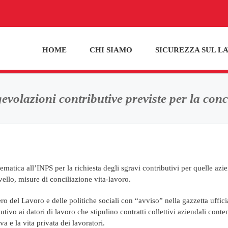
HOME
CHI SIAMO
SICUREZZA SUL L
agevolazioni contributive previste per la conc
lematica all’INPS per la richiesta degli sgravi contributivi per quelle azi
ello, misure di conciliazione vita-lavoro.
tero del Lavoro e delle politiche sociali con “avviso” nella gazzetta uffici
ivo ai datori di lavoro che stipulino contratti collettivi aziendali conte
va e la vita privata dei lavoratori.