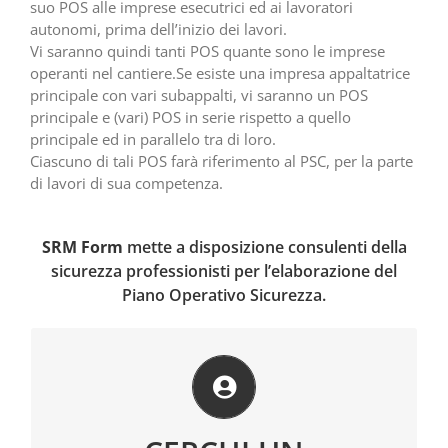
suo POS alle imprese esecutrici ed ai lavoratori
autonomi, prima dell’inizio dei lavori.
Vi saranno quindi tanti POS quante sono le imprese
operanti nel cantiere.Se esiste una impresa appaltatrice
principale con vari subappalti, vi saranno un POS
principale e (vari) POS in serie rispetto a quello
principale ed in parallelo tra di loro.
Ciascuno di tali POS farà riferimento al PSC, per la parte
di lavori di sua competenza.
SRM Form
mette a disposizione consulenti della
sicurezza professionisti per l’elaborazione del
Piano Operativo Sicurezza.
SRM Form mette a disposizione dell’azienda
consulenti tecnici esperti
I nostri tecnici potranno fornirti tutte le indicazioni
necessarie per effettuare le valutazioni opportune