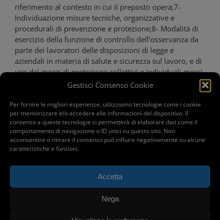
riferimento al contesto in cui il preposto opera;7-
Individuazione misure tecniche, organizzative e
procedurali di prevenzione e protezione;8- Modalità di
esercizio della funzione di controllo dell’osservanza da
parte dei lavoratori delle disposizioni di legge e
aziendali in materia di salute e sicurezza sul lavoro, e di
uso dei mezzi di protezione collettivi e individuali messi
a loro disposizione. ATTESTATOAl termine del corso
Gestisci Consenso Cookie
verrà rilasciato un attestato di frequenza agli allievi che
avranno partecipato ad almeno il 90% del monte/ore
Per fornire le migliori esperienze, utilizziamo tecnologie come i cookie
per memorizzare e/o accedere alle informazioni del dispositivo. Il
previsto e superato la prova di valutazione finale.
consenso a queste tecnologie ci permetterà di elaborare dati come il
comportamento di navigazione o ID unici su questo sito. Non
acconsentire o ritirare il consenso può influire negativamente su alcune
caratteristiche e funzioni.
Accetta
SRM Form S.r.l. - Via Gorizia, 51 - 20099 Sesto San Giovanni (MI) - P.
iva 07024000965
Nega
|
Privacy
|
Cookie Policy
|
231 e Whistleblowing
|
Amministrazione
Trasparente