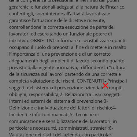
delle competenze professionali e nei limiti dei poteri
gerarchici e funzionali adeguati alla natura dell’incarico
conferitogli, sovraintende all’attività lavorativa e
garantisce l’attuazione delle direttive ricevute,
controllandone la corretta esecuzione da parte dei
lavoratori ed esercitando un funzionale potere di
iniziativa. OBBIETTIVI- informare e sensibilizzare quanti
occupano il ruolo di preposti al fine di mettere in risalto
l’importanza di una prevenzione e di un corretto
adeguamento degli ambienti di lavoro secondo quanto
previsto dalla vigente normativa;- diffondere la “cultura
della sicurezza sul lavoro” partendo da una corretta e
completa valutazione dei rischi. CONTENUTI1- Principali
soggetti del sistema di prevenzione aziendale: compiti,
obblighi, responsabilità;2- Relazioni tra i vari soggetti
interni ed esterni del sistema di prevenzione;3-
Definizione e individuazione dei fattori di rischio;4-
Incidenti e infortuni mancati;5- Tecniche di
comunicazione e sensibilizzazione dei lavoratori, in
particolare neoassunti, somministrati, stranieri;6-
Valutazione dei rischi dell’azienda, con particolari