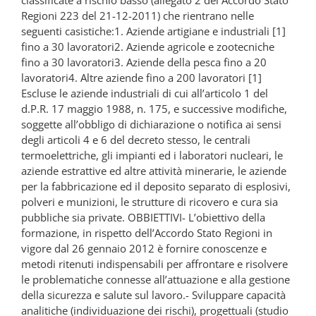
classificate a rischio basso (allegato 2 del Accordo Stato
Regioni 223 del 21-12-2011) che rientrano nelle
seguenti casistiche:1. Aziende artigiane e industriali [1]
fino a 30 lavoratori2. Aziende agricole e zootecniche
fino a 30 lavoratori3. Aziende della pesca fino a 20
lavoratori4. Altre aziende fino a 200 lavoratori [1]
Escluse le aziende industriali di cui all’articolo 1 del
d.P.R. 17 maggio 1988, n. 175, e successive modifiche,
soggette all’obbligo di dichiarazione o notifica ai sensi
degli articoli 4 e 6 del decreto stesso, le centrali
termoelettriche, gli impianti ed i laboratori nucleari, le
aziende estrattive ed altre attività minerarie, le aziende
per la fabbricazione ed il deposito separato di esplosivi,
polveri e munizioni, le strutture di ricovero e cura sia
pubbliche sia private. OBBIETTIVI- L’obiettivo della
formazione, in rispetto dell’Accordo Stato Regioni in
vigore dal 26 gennaio 2012 è fornire conoscenze e
metodi ritenuti indispensabili per affrontare e risolvere
le problematiche connesse all’attuazione e alla gestione
della sicurezza e salute sul lavoro.- Sviluppare capacità
analitiche (individuazione dei rischi), progettuali (studio