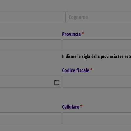
Provincia
(richiesto)
*
Indicare la sigla della provincia (se est
Codice fiscale
(richiesto)
*
Cellulare
(richiesto)
*