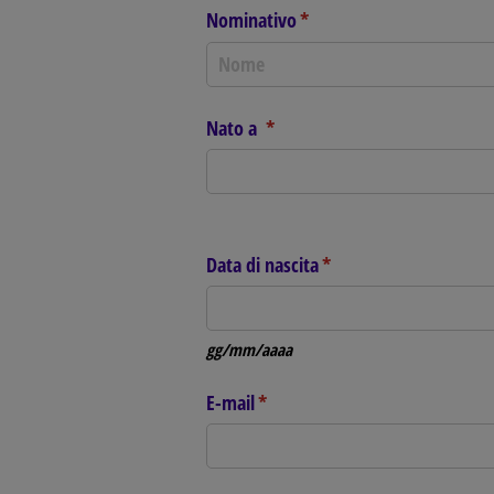
Nominativo
(richiesto)
*
Nato a
(richiesto)
*
Data di nascita
(richiesto)
*
gg/mm/aaaa
E-mail
(richiesto)
*