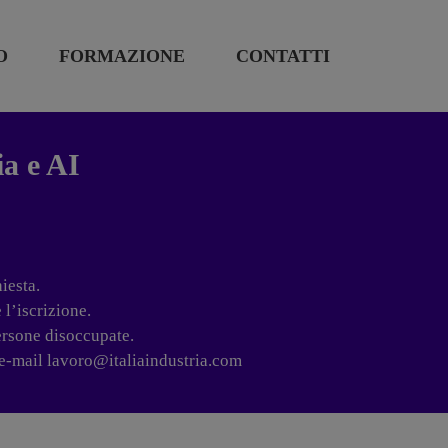
O
FORMAZIONE
CONTATTI
ia e AI
iesta.
l’iscrizione.
persone disoccupate.
 e-mail lavoro@italiaindustria.com