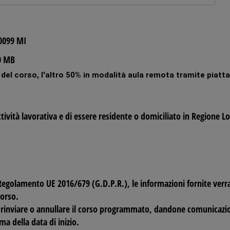
20099 MI
0 MB
% del corso, l'altro 50% in modalità aula remota tramite piatt
tività lavorativa e di essere residente o domiciliato in Regione 
to)
 Regolamento UE 2016/679 (G.D.P.R.), le informazioni fornite verra
corso.
 di rinviare o annullare il corso programmato, dandone comunicazio
a della data di inizio.