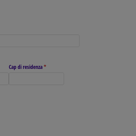
Cap di residenza
(richiesto)
*