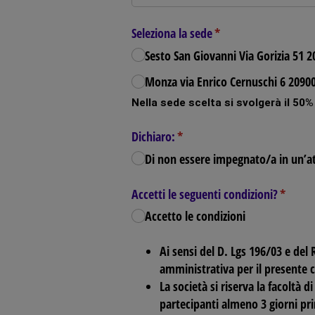
Seleziona la sede
(richiesto)
*
Sesto San Giovanni Via Gorizia 51 
Monza via Enrico Cernuschi 6 2090
Nella sede scelta si svolgerà il 50
Dichiaro:
(richiesto)
*
Di non essere impegnato/​a in un’at
Accetti le seguenti condizioni?
(richies
*
Accetto le condizioni
Ai sensi del D. Lgs 196/03 e del
amministrativa per il presente 
La società si riserva la facoltà
partecipanti almeno 3 giorni prim