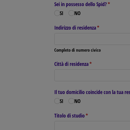
Sei in possesso dello Spid?
(richiesto)
*
SI
NO
Indirizzo di residenza
(richiesto)
*
Completo di numero civico
Città di residenza
(richiesto)
*
Il tuo domicilio coincide con la tua re
SI
NO
Titolo di studio
(richiesto)
*