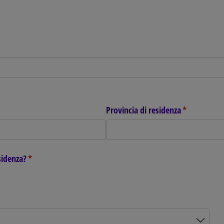
Provincia di residenza
(richiesto)
*
sidenza?
(richiesto)
*