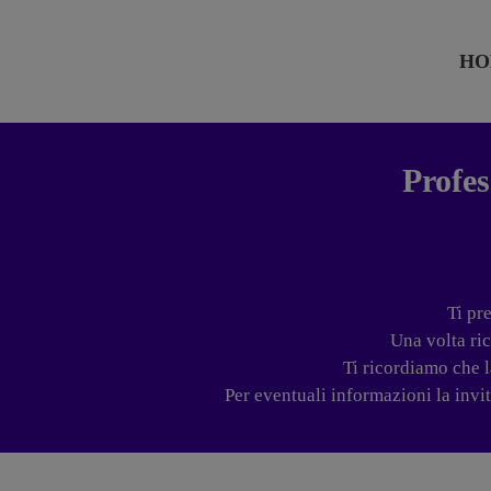
Salta
al
contenuto
HO
Profes
Ti pr
Una volta ri
Ti ricordiamo che l
Per eventuali informazioni la inv