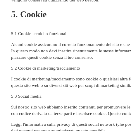
vengono conservati utilizzando dei web beacon.
5. Cookie
5.1 Cookie tecnici o funzionali
Alcuni cookie assicurano il corretto funzionamento del sito e che 
In questo modo non devi inserire ripetutamente le stesse informazi
piazzare questi cookie senza il tuo consenso.
5.2 Cookie di marketing/tracciamento
I cookie di marketing/tracciamento sono cookie o qualsiasi altra fo
questo sito web o su diversi siti web per scopi di marketing simili
5.3 Social media
Sul nostro sito web abbiamo inserito contenuti per promuovere le 
con codice derivato da terze parti e inserisce cookie. Questo con
Leggi l'informativa sulla privacy di questi social network (che p
dati ottenuti vengono anonimizzati quanto possibile.