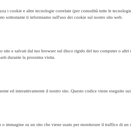
lizza i cookie e altre tecnologie correlate (per comodità tutte le tecnolo
o sottostante ti informiamo sull'uso dei cookie sul nostro sito web.
o sito e salvati dal tuo browser sul disco rigido del tuo computer o altri 
arti durante la prossima visita.
nte ed interattivamente il nostro sito. Questo codice viene eseguito sui 
 o immagine su un sito che viene usato per monitorare il traffico di un si