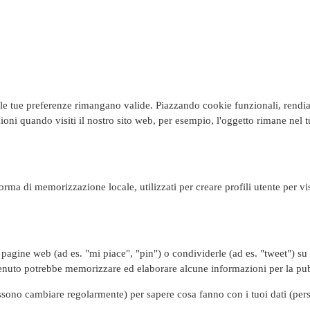
le tue preferenze rimangano valide. Piazzando cookie funzionali, rendiamo
oni quando visiti il nostro sito web, per esempio, l'oggetto rimane nel 
rma di memorizzazione locale, utilizzati per creare profili utente per vis
.
pagine web (ad es. "mi piace", "pin") o condividerle (ad es. "tweet") s
tenuto potrebbe memorizzare ed elaborare alcune informazioni per la pub
ossono cambiare regolarmente) per sapere cosa fanno con i tuoi dati (per