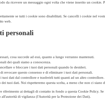
odo da ricevere un messaggio ogni volta che viene inserito un cookie. Pe
ttamente se tutti i cookie sono disabilitati. Se cancelli i cookie nel vo
ito web.
ati personali
ecessari, cosa succede ad essi, quanto a lungo verranno mantenuti.
rsonali dei quali siamo a conoscenza.
 cancellare o bloccare i tuoi dati personali quando lo desideri.
to di revocare questo consenso e di eliminare i tuoi dati personali.
ti i tuoi dati dal controllore e trasferirli tutti quanti ad un altro controllore.
to dei tuoi dati. Noi rispetteremo questa scelta, a meno che non ci siano de
 fare riferimento ai dettagli di contatto in fondo a questa Cookie Policy. 
all'autorità di vigilanza (l'Autorità per la Protezione dei Dati).