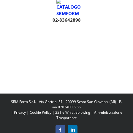
02-83642898
SRM Form S.r.l. - Via Gorizia, 51 - 20099 Sesto San Giovanni (MI) - P.
iva 07024000965
|
Privacy
|
Cookie Policy
|
231 e Whistleblowing
|
Amministrazione
Trasparente
Facebook
LinkedIn