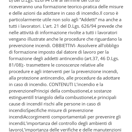
b) del D.Lgs. 626/94 che al termine del corso
riceveranno una formazione teorico-pratica delle misure
e delle azioni da adottare in caso di incendio.Il corso è
particolarmente utile non solo agli “Addetti” ma anche a
tutti i lavoratori. L’art. 21 del D.Lgs. 626/94 prevede che
nelle attività di informazione rivolte a tutti i lavoratori
vengano illustrate anche le procedure che riguardano la
prevenzione incendi. OBBIETTIVI- Assolvere all’obbligo
di formazione imposto dal datore di lavoro per la
formazione degli addetti antincendio (art.37, 46 D.Lgs.
81/08);- trasmettere le conoscenze relative alle
procedure e agli interventi per la prevenzione incendi,
alla protezione antincendio, alle procedure da adottare
in caso di incendio. CONTENUTI L’incendio e la
prevenzionePrincipi della combustioneLe sostanze
estinguentiIl triangolo della combustioneLe principali
cause di incendiI rischi alle persone in caso di
incendioSpecifiche misure di prevenzione
incendiAccorgimenti comportamentali per prevenire gli
incendiL’importanza del controllo degli ambienti di
lavoroL’importanza delle verifiche e delle manutenzioni